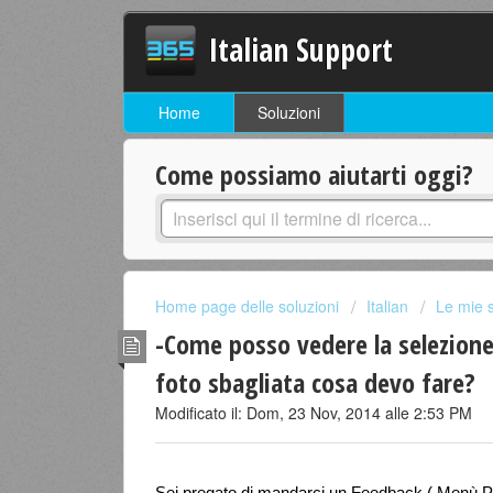
Italian Support
Home
Soluzioni
Come possiamo aiutarti oggi?
Home page delle soluzioni
Italian
Le mie 
-Come posso vedere la selezione
foto sbagliata cosa devo fare?
Modificato il: Dom, 23 Nov, 2014 alle 2:53 PM
Sei pregato di mandarci un Feedback ( Menù Pr