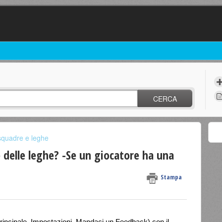
CERCA
squadre e leghe
 delle leghe? -Se un giocatore ha una
Stampa
incipale, Impostazioni, Mandaci un Feedback) con il