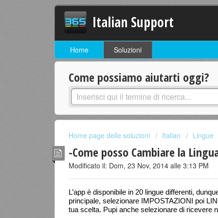
Italian Support
Home
Soluzioni
Come possiamo aiutarti oggi?
Home page delle soluzioni
Italian
Lingue
-Come posso Cambiare la Lingua
Modificato il: Dom, 23 Nov, 2014 alle 3:13 PM
L’app è disponibile in 20 lingue differenti, dun
principale, selezionare IMPOSTAZIONI poi LI
tua scelta. Pupi anche selezionare di ricevere no