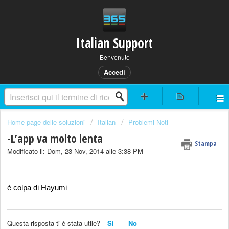
Italian Support
Benvenuto
Accedi
Home page delle soluzioni
Italian
Problemi Noti
-L’app va molto lenta
Stampa
Modificato il: Dom, 23 Nov, 2014 alle 3:38 PM
è colpa di Hayumi
Questa risposta ti è stata utile?
Sì
No